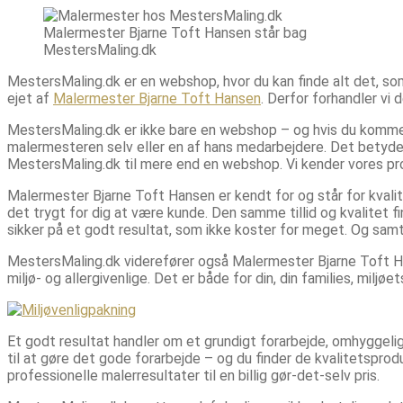
Malermester Bjarne Toft Hansen står bag
MestersMaling.dk
MestersMaling.dk er en webshop, hvor du kan finde alt det, som
ejet af
Malermester Bjarne Toft Hansen
. Derfor forhandler vi 
MestersMaling.dk er ikke bare en webshop – og hvis du kommer i
malermesteren selv eller en af hans medarbejdere. Det betyder, 
MestersMaling.dk til mere end en webshop. Vi kender vores prod
Malermester Bjarne Toft Hansen er kendt for og står for kvalite
det trygt for dig at være kunde. Den samme tillid og kvalitet fin
sikker på et godt resultat, som ikke koster for meget. Og samti
MestersMaling.dk viderefører også Malermester Bjarne Toft Ha
miljø- og allergivenlige. Det er både for din, din families, milj
Et godt resultat handler om et grundigt forarbejde, omhyggelig
til at gøre det gode forarbejde – og du finder de kvalitetsprodu
professionelle malerresultater til en billig gør-det-selv pris.