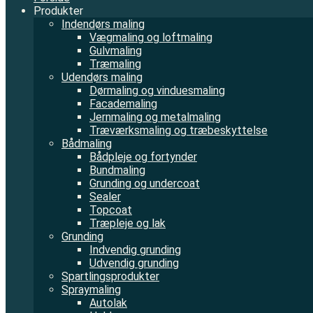
Produkter
Indendørs maling
Vægmaling og loftmaling
Gulvmaling
Træmaling
Udendørs maling
Dørmaling og vinduesmaling
Facademaling
Jernmaling og metalmaling
Træværksmaling og træbeskyttelse
Bådmaling
Bådpleje og fortynder
Bundmaling
Grunding og undercoat
Sealer
Topcoat
Træpleje og lak
Grunding
Indvendig grunding
Udvendig grunding
Spartlingsprodukter
Spraymaling
Autolak