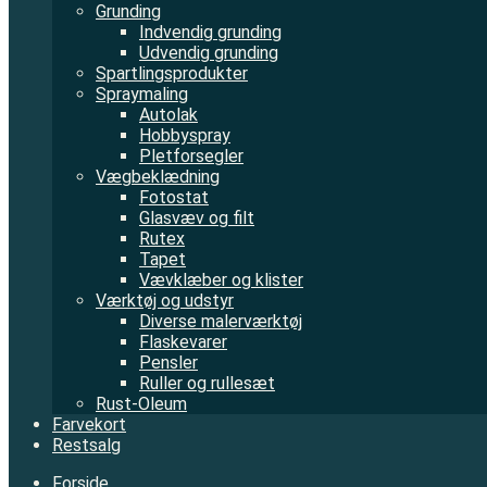
Grunding
Indvendig grunding
Udvendig grunding
Spartlingsprodukter
Spraymaling
Autolak
Hobbyspray
Pletforsegler
Vægbeklædning
Fotostat
Glasvæv og filt
Rutex
Tapet
Vævklæber og klister
Værktøj og udstyr
Diverse malerværktøj
Flaskevarer
Pensler
Ruller og rullesæt
Rust-Oleum
Farvekort
Restsalg
Forside