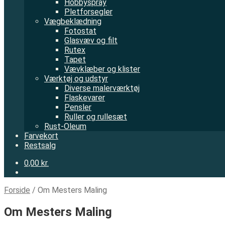
Hobbyspray
Pletforsegler
Vægbeklædning
Fotostat
Glasvæv og filt
Rutex
Tapet
Vævklæber og klister
Værktøj og udstyr
Diverse malerværktøj
Flaskevarer
Pensler
Ruller og rullesæt
Rust-Oleum
Farvekort
Restsalg
0,00 kr.
Forside
/
Om Mesters Maling
Om Mesters Maling