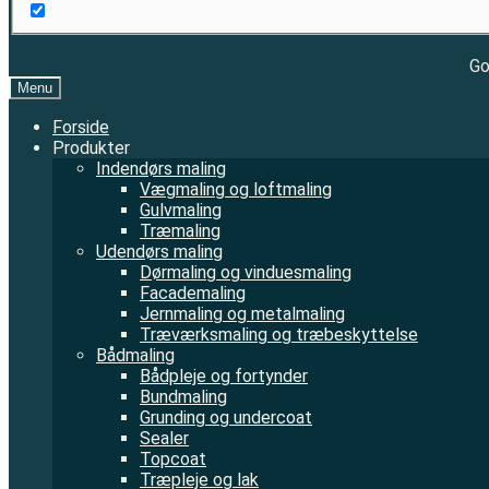
Go
Menu
Forside
Produkter
Indendørs maling
Vægmaling og loftmaling
Gulvmaling
Træmaling
Udendørs maling
Dørmaling og vinduesmaling
Facademaling
Jernmaling og metalmaling
Træværksmaling og træbeskyttelse
Bådmaling
Bådpleje og fortynder
Bundmaling
Grunding og undercoat
Sealer
Topcoat
Træpleje og lak