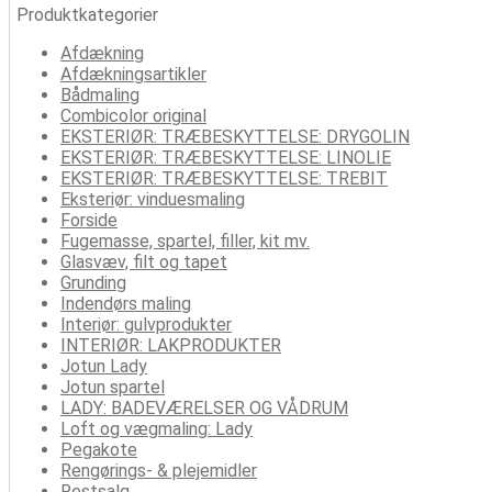
Produktkategorier
Afdækning
Afdækningsartikler
Bådmaling
Combicolor original
EKSTERIØR: TRÆBESKYTTELSE: DRYGOLIN
EKSTERIØR: TRÆBESKYTTELSE: LINOLIE
EKSTERIØR: TRÆBESKYTTELSE: TREBIT
Eksteriør: vinduesmaling
Forside
Fugemasse, spartel, filler, kit mv.
Glasvæv, filt og tapet
Grunding
Indendørs maling
Interiør: gulvprodukter
INTERIØR: LAKPRODUKTER
Jotun Lady
Jotun spartel
LADY: BADEVÆRELSER OG VÅDRUM
Loft og vægmaling: Lady
Pegakote
Rengørings- & plejemidler
Restsalg