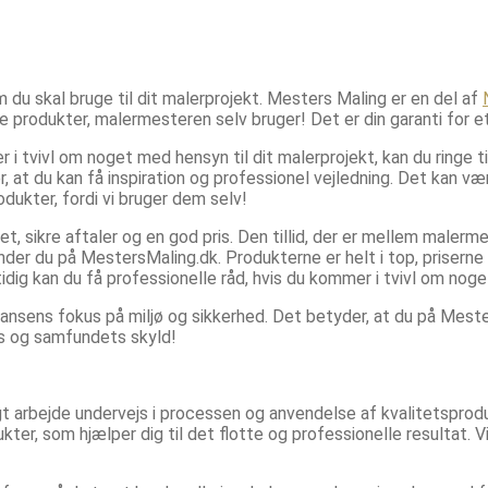
 du skal bruge til dit malerprojekt. Mesters Maling er en del af
de produkter, malermesteren selv bruger! Det er din garanti for et 
 tvivl om noget med hensyn til dit malerprojekt, kan du ringe t
at du kan få inspiration og professionel vejledning. Det kan vær
ukter, fordi vi bruger dem selv!
t, sikre aftaler og en god pris. Den tillid, der er mellem malerm
der du på MestersMaling.dk. Produkterne er helt i top, priserne er 
dig kan du få professionelle råd, hvis du kommer i tvivl om noge
nsens fokus på miljø og sikkerhed. Det betyder, at du på Mest
øets og samfundets skyld!
t arbejde undervejs i processen og anvendelse af kvalitetsproduk
kter, som hjælper dig til det flotte og professionelle resultat. 