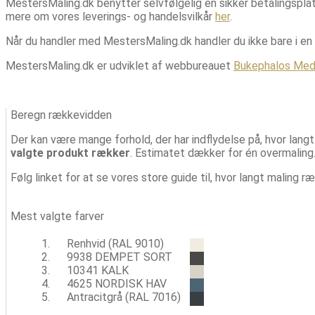
MestersMaling.dk benytter selvfølgelig en sikker betalingspla
mere om vores leverings- og handelsvilkår
her
.
Når du handler med MestersMaling.dk handler du ikke bare i en
MestersMaling.dk er udviklet af webbureauet
Bukephalos Med
Beregn rækkevidden
Der kan være mange forhold, der har indflydelse på, hvor lang
valgte produkt rækker
. Estimatet dækker for én overmaling. 
Følg linket for at se vores store guide til, hvor langt maling 
Mest valgte farver
Renhvid (RAL 9010)
9938 DEMPET SORT
10341 KALK
4625 NORDISK HAV
Antracitgrå (RAL 7016)