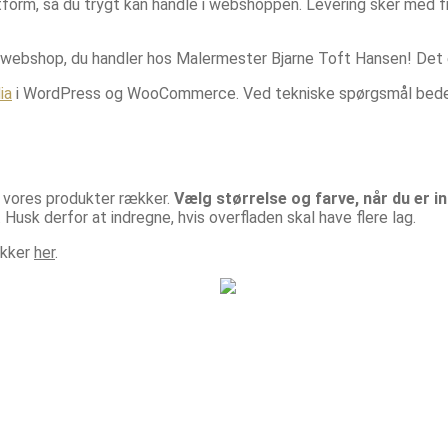
tform, så du trygt kan handle i webshoppen. Levering sker med 
 webshop, du handler hos Malermester Bjarne Toft Hansen! Det e
ia
i WordPress og WooCommerce. Ved tekniske spørgsmål bedes
t vores produkter rækker.
Vælg størrelse og farve, når du er in
Husk derfor at indregne, hvis overfladen skal have flere lag.
rækker
her
.