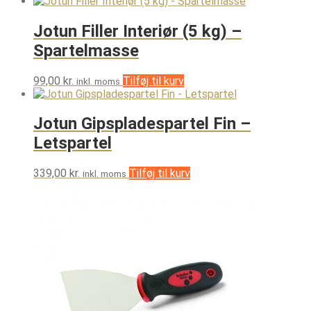
Mulighederne
kan
Jotun Filler Interiør (5 kg) –
vælges
på
Spartelmasse
varesiden
99,00
kr.
Tilføj til kurv
inkl. moms
Jotun Gipspladespartel Fin –
Letspartel
339,00
kr.
Tilføj til kurv
inkl. moms