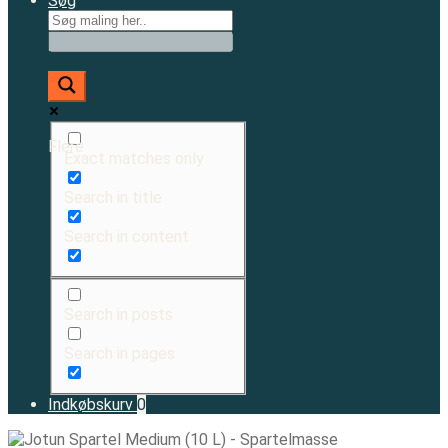
Søg
Flere
Exact matches only
Search in title
Search in content
Search in posts
Search in pages
Indkøbskurv
0