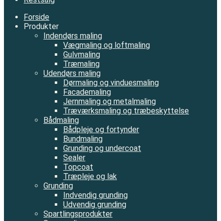
Forside
Produkter
Indendørs maling
Vægmaling og loftmaling
Gulvmaling
Træmaling
Udendørs maling
Dørmaling og vinduesmaling
Facademaling
Jernmaling og metalmaling
Træværksmaling og træbeskyttelse
Bådmaling
Bådpleje og fortynder
Bundmaling
Grunding og undercoat
Sealer
Topcoat
Træpleje og lak
Grunding
Indvendig grunding
Udvendig grunding
Spartlingsprodukter