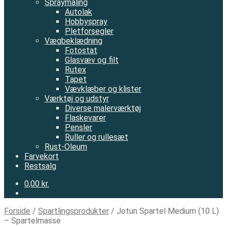
Spraymaling
Autolak
Hobbyspray
Pletforsegler
Vægbeklædning
Fotostat
Glasvæv og filt
Rutex
Tapet
Vævklæber og klister
Værktøj og udstyr
Diverse malerværktøj
Flaskevarer
Pensler
Ruller og rullesæt
Rust-Oleum
Farvekort
Restsalg
0,00 kr.
Forside
/
Spartlingsprodukter
/
Jotun Spartel Medium (10 L)
– Spartelmasse