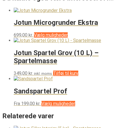
Jotun Microgrunder Ekstra
Dette
699,00
kr.
Vælg muligheder
vare
har
flere
Jotun Spartel Grov (10 L) –
varianter.
Spartelmasse
Mulighederne
kan
vælges
349,00
kr.
Tilføj til kurv
inkl. moms
på
varesiden
Sandspartel Prof
Dette
Fra
199,00
kr.
Vælg muligheder
vare
har
Relaterede varer
flere
varianter.