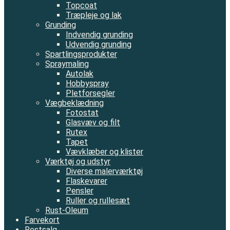
Topcoat
Træpleje og lak
Grunding
Indvendig grunding
Udvendig grunding
Spartlingsprodukter
Spraymaling
Autolak
Hobbyspray
Pletforsegler
Vægbeklædning
Fotostat
Glasvæv og filt
Rutex
Tapet
Vævklæber og klister
Værktøj og udstyr
Diverse malerværktøj
Flaskevarer
Pensler
Ruller og rullesæt
Rust-Oleum
Farvekort
Restsalg