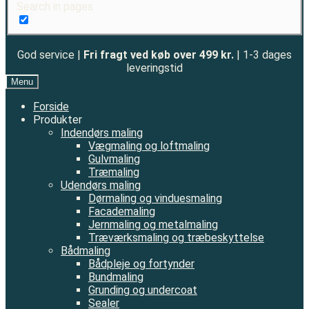
Search in pages
God service |
Fri fragt ved køb over 499 kr.
| 1-3 dages
leveringstid
Menu
Forside
Produkter
Indendørs maling
Vægmaling og loftmaling
Gulvmaling
Træmaling
Udendørs maling
Dørmaling og vinduesmaling
Facademaling
Jernmaling og metalmaling
Træværksmaling og træbeskyttelse
Bådmaling
Bådpleje og fortynder
Bundmaling
Grunding og undercoat
Sealer