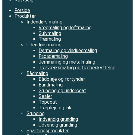
Forside
Produkter
Indendørs maling
Vægmaling og loftmaling
Gulvmaling
Træmaling
Udendørs maling
Dørmaling og vinduesmaling
Facademaling
Jernmaling og metalmaling
Træværksmaling og træbeskyttelse
Bådmaling
Bådpleje og fortynder
Bundmaling
Grunding og undercoat
Sealer
Topcoat
Træpleje og lak
Grunding
Indvendig grunding
Udvendig grunding
Spartlingsprodukter