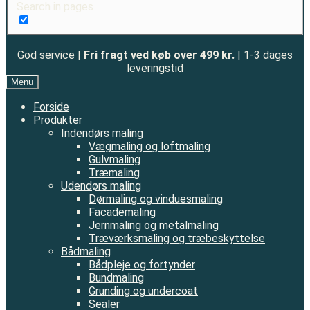
Search in pages
God service |
Fri fragt ved køb over 499 kr.
| 1-3 dages
leveringstid
Menu
Forside
Produkter
Indendørs maling
Vægmaling og loftmaling
Gulvmaling
Træmaling
Udendørs maling
Dørmaling og vinduesmaling
Facademaling
Jernmaling og metalmaling
Træværksmaling og træbeskyttelse
Bådmaling
Bådpleje og fortynder
Bundmaling
Grunding og undercoat
Sealer