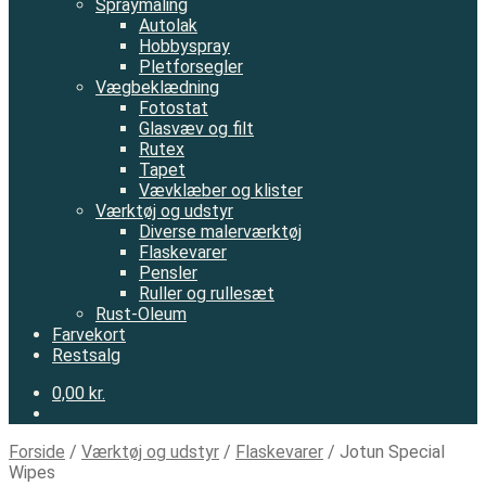
Spraymaling
Autolak
Hobbyspray
Pletforsegler
Vægbeklædning
Fotostat
Glasvæv og filt
Rutex
Tapet
Vævklæber og klister
Værktøj og udstyr
Diverse malerværktøj
Flaskevarer
Pensler
Ruller og rullesæt
Rust-Oleum
Farvekort
Restsalg
0,00 kr.
Forside
/
Værktøj og udstyr
/
Flaskevarer
/
Jotun Special
Wipes