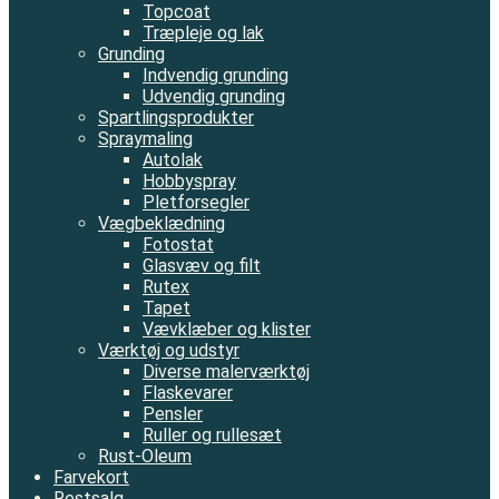
Topcoat
Træpleje og lak
Grunding
Indvendig grunding
Udvendig grunding
Spartlingsprodukter
Spraymaling
Autolak
Hobbyspray
Pletforsegler
Vægbeklædning
Fotostat
Glasvæv og filt
Rutex
Tapet
Vævklæber og klister
Værktøj og udstyr
Diverse malerværktøj
Flaskevarer
Pensler
Ruller og rullesæt
Rust-Oleum
Farvekort
Restsalg