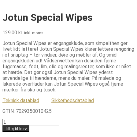
Jotun Special Wipes
129,00
kr.
inkl. moms
Jotun Special Wipes er engangsklude, som simpelthen gør
livet lidt lettere! Jotun Special Wipes klarer lettere rengøring
i et snuptag – tør vinduer, døre og møbler af. Og smid
engangskluden ud! Vådservietten kan desuden fjerne
fugemasse, fedt, lim, olie og malingsrester, som ikke er nået
at hærde. Det gør også Jotun Special Wipes yderst
anvendelige til hænderne, mens du maler. På malede og
lakerede overflader kan Jotun Special Wipes også fjerne
mærker fra sko og tusch.
Teknisk datablad
Sikkerhedsdatablad
GTIN:
7029350010425
Jotun
Special
Tilføj til kurv
Wipes