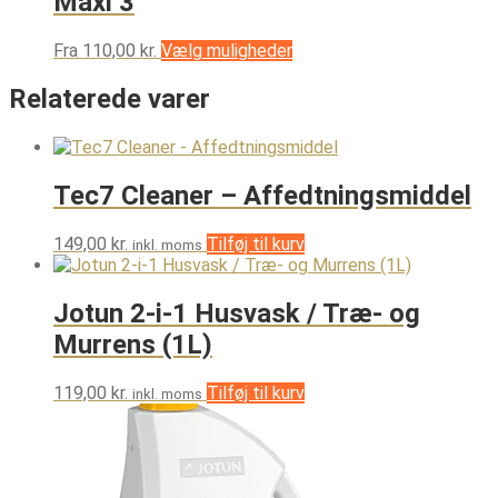
Maxi 3
Dette
Fra
110,00
kr.
Vælg muligheder
vare
har
Relaterede varer
flere
varianter.
Mulighederne
kan
Tec7 Cleaner – Affedtningsmiddel
vælges
på
varesiden
149,00
kr.
Tilføj til kurv
inkl. moms
Jotun 2-i-1 Husvask / Træ- og
Murrens (1L)
119,00
kr.
Tilføj til kurv
inkl. moms