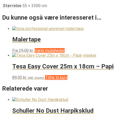
Størrelse
55 × 3300 cm
Du kunne også være interesseret i…
Malertape
Dette
Fra
29,00
kr.
Vælg muligheder
vare
har
flere
Tesa Easy Cover 25m x 18cm – Pap
varianter.
Mulighederne
89,00
kr.
Tilføj til kurv
inkl. moms
kan
vælges
Relaterede varer
på
varesiden
Schuller No Dust Harpiksklud