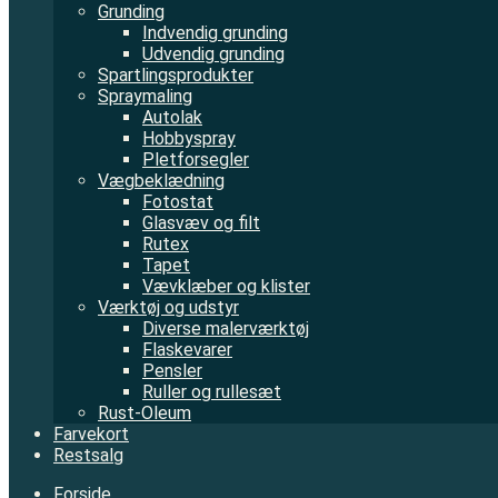
Grunding
Indvendig grunding
Udvendig grunding
Spartlingsprodukter
Spraymaling
Autolak
Hobbyspray
Pletforsegler
Vægbeklædning
Fotostat
Glasvæv og filt
Rutex
Tapet
Vævklæber og klister
Værktøj og udstyr
Diverse malerværktøj
Flaskevarer
Pensler
Ruller og rullesæt
Rust-Oleum
Farvekort
Restsalg
Forside