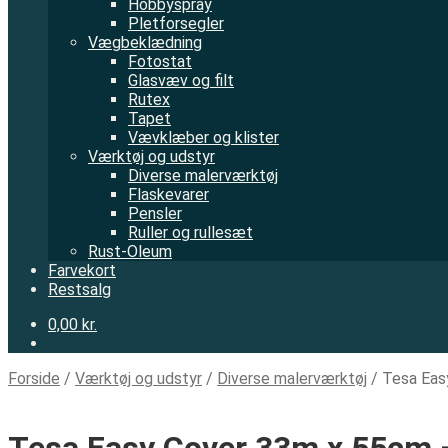
Hobbyspray
Pletforsegler
Vægbeklædning
Fotostat
Glasvæv og filt
Rutex
Tapet
Vævklæber og klister
Værktøj og udstyr
Diverse malerværktøj
Flaskevarer
Pensler
Ruller og rullesæt
Rust-Oleum
Farvekort
Restsalg
0,00 kr.
Forside
/
Værktøj og udstyr
/
Diverse malerværktøj
/
Tesa Eas
Tesa Easy Cover 33m x 55cm 