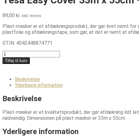
89,00
kr.
inkl. moms
Plast-masker er et afdækningsprodukt, der gør livet nemt for d
plastfolie og afdækningstape, som gør, at det er nemt at afdæk
GTIN:
4042448874771
Tesa
Easy
Tilføj til kurv
Cover
33m
x
Beskrivelse
55cm
Yderligere information
-
Afdækningsplast
Beskrivelse
antal
Plast-masker er et kvalitetsprodukt, der gør afdækning lidt le
nødvendig. Dimensionen på plast-masker er 33m x 55cm.
Yderligere information