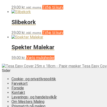
29,00
kr.
Tilføj til kurv
inkl. moms
Slibekork
39,00
kr.
Tilføj til kurv
inkl. moms
Spekter Malekar
Dette
59,00
kr.
Vælg muligheder
vare
Tesa Easy Cov
har
Sider
flere
varianter.
Cookie- og privatlivspolitik
Mulighederne
Farvekort
kan
Forside
vælges
Kontakt
på
Leverings- og handelsvilkår
varesiden
Om Mesters Maling
Prismatch på maling