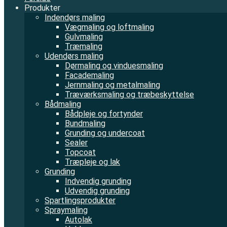
Produkter
Indendørs maling
Vægmaling og loftmaling
Gulvmaling
Træmaling
Udendørs maling
Dørmaling og vinduesmaling
Facademaling
Jernmaling og metalmaling
Træværksmaling og træbeskyttelse
Bådmaling
Bådpleje og fortynder
Bundmaling
Grunding og undercoat
Sealer
Topcoat
Træpleje og lak
Grunding
Indvendig grunding
Udvendig grunding
Spartlingsprodukter
Spraymaling
Autolak