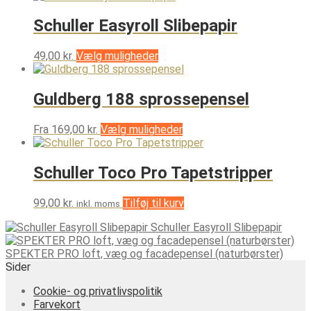
Schuller Easyroll Slibepapir
Dette
49,00
kr.
Vælg muligheder
vare
har
flere
Guldberg 188 sprossepensel
varianter.
Mulighederne
Dette
Fra
169,00
kr.
Vælg muligheder
kan
vare
vælges
har
på
flere
Schuller Toco Pro Tapetstripper
varesiden
varianter.
Mulighederne
99,00
kr.
Tilføj til kurv
inkl. moms
kan
vælges
Schuller Easyroll Slibepapir
på
varesiden
SPEKTER PRO loft, væg og facadepensel (naturbørster)
Sider
Cookie- og privatlivspolitik
Farvekort