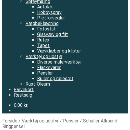
Spraymaling
Autolak
Hobbyspray
Pletforsegler
Vægbeklædning
Fotostat
Glasvæv og filt
Rutex
Tapet
Vævklæber og klister
Værktøj og udstyr
Diverse malerværktøj
Flaskevarer
Pensler
Ruller og rullesæt
Rust-Oleum
Farvekort
Restsalg
0,00 kr.
Forside
/
Værktøj og udstyr
/
Pensler
/
Schuller Allround
Ringpensel