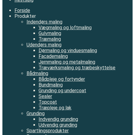
Forside
Produkter
Indendørs maling
Vægmaling og loftmaling
Gulvmaling
Træmaling
Udendørs maling
Dørmaling og vinduesmaling
Facademaling
Jernmaling og metalmaling
Træværksmaling og træbeskyttelse
Bådmaling
Bådpleje og fortynder
Bundmaling
Grunding og undercoat
Sealer
Topcoat
Træpleje og lak
Grunding
Indvendig grunding
Udvendig grunding
Spartlingsprodukter