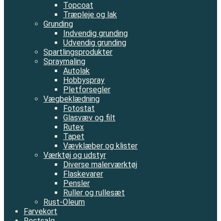
Topcoat
Træpleje og lak
Grunding
Indvendig grunding
Udvendig grunding
Spartlingsprodukter
Spraymaling
Autolak
Hobbyspray
Pletforsegler
Vægbeklædning
Fotostat
Glasvæv og filt
Rutex
Tapet
Vævklæber og klister
Værktøj og udstyr
Diverse malerværktøj
Flaskevarer
Pensler
Ruller og rullesæt
Rust-Oleum
Farvekort
Restsalg