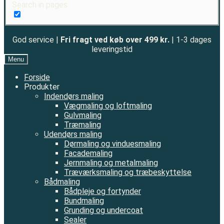
Search in pages
God service |
Fri fragt ved køb over 499 kr.
| 1-3 dages
leveringstid
Menu
Forside
Produkter
Indendørs maling
Vægmaling og loftmaling
Gulvmaling
Træmaling
Udendørs maling
Dørmaling og vinduesmaling
Facademaling
Jernmaling og metalmaling
Træværksmaling og træbeskyttelse
Bådmaling
Bådpleje og fortynder
Bundmaling
Grunding og undercoat
Sealer