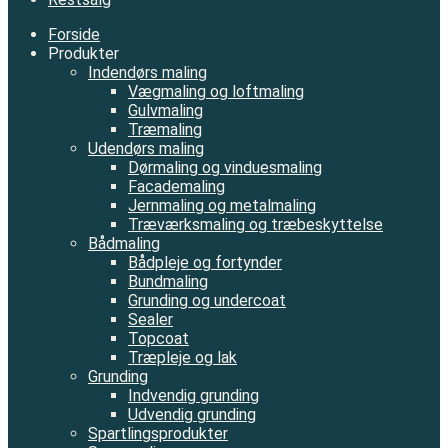
Forside
Produkter
Indendørs maling
Vægmaling og loftmaling
Gulvmaling
Træmaling
Udendørs maling
Dørmaling og vinduesmaling
Facademaling
Jernmaling og metalmaling
Træværksmaling og træbeskyttelse
Bådmaling
Bådpleje og fortynder
Bundmaling
Grunding og undercoat
Sealer
Topcoat
Træpleje og lak
Grunding
Indvendig grunding
Udvendig grunding
Spartlingsprodukter