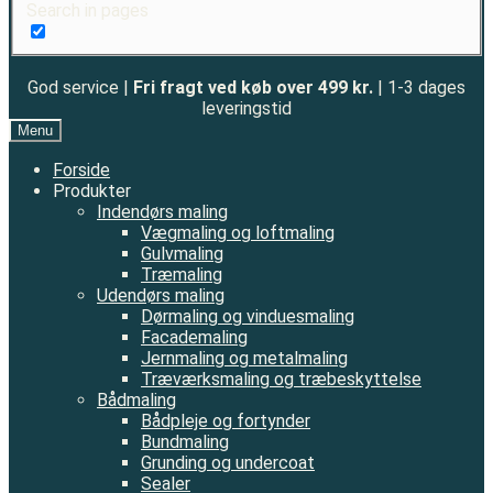
Search in pages
God service |
Fri fragt ved køb over 499 kr.
| 1-3 dages
leveringstid
Menu
Forside
Produkter
Indendørs maling
Vægmaling og loftmaling
Gulvmaling
Træmaling
Udendørs maling
Dørmaling og vinduesmaling
Facademaling
Jernmaling og metalmaling
Træværksmaling og træbeskyttelse
Bådmaling
Bådpleje og fortynder
Bundmaling
Grunding og undercoat
Sealer