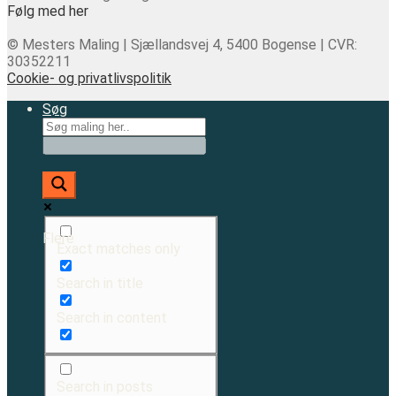
Følg med her
© Mesters Maling | Sjællandsvej 4, 5400 Bogense | CVR:
30352211
Cookie- og privatlivspolitik
Søg
Flere
Exact matches only
Search in title
Search in content
Search in posts