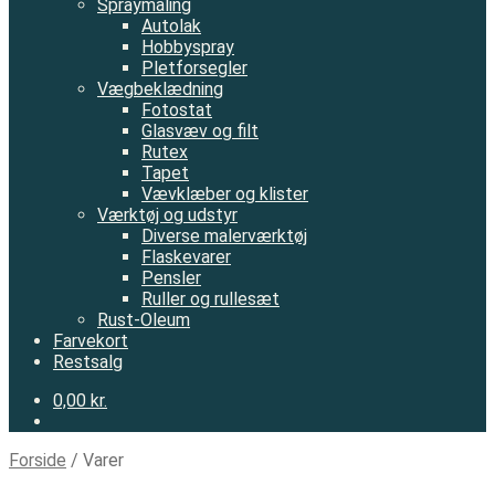
Spraymaling
Autolak
Hobbyspray
Pletforsegler
Vægbeklædning
Fotostat
Glasvæv og filt
Rutex
Tapet
Vævklæber og klister
Værktøj og udstyr
Diverse malerværktøj
Flaskevarer
Pensler
Ruller og rullesæt
Rust-Oleum
Farvekort
Restsalg
0,00 kr.
Forside
/
Varer