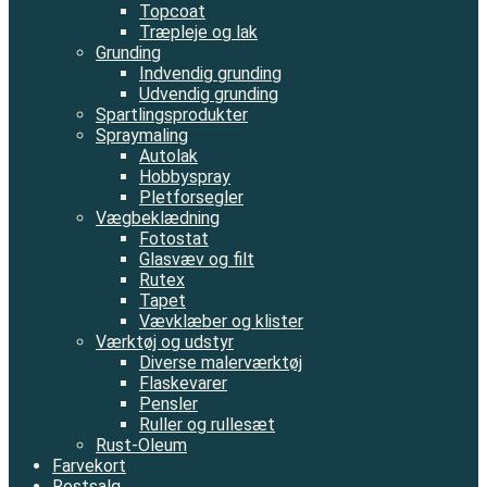
Topcoat
Træpleje og lak
Grunding
Indvendig grunding
Udvendig grunding
Spartlingsprodukter
Spraymaling
Autolak
Hobbyspray
Pletforsegler
Vægbeklædning
Fotostat
Glasvæv og filt
Rutex
Tapet
Vævklæber og klister
Værktøj og udstyr
Diverse malerværktøj
Flaskevarer
Pensler
Ruller og rullesæt
Rust-Oleum
Farvekort
Restsalg