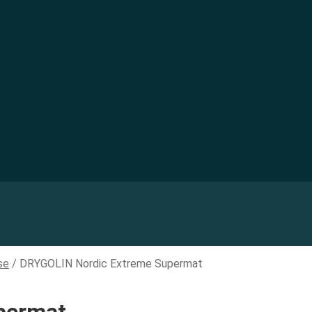
se
/
DRYGOLIN Nordic Extreme Supermat
permat