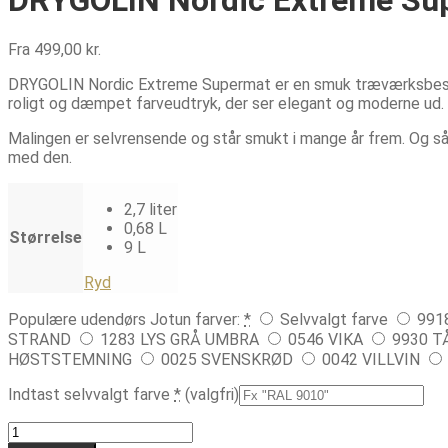
Fra
499,00
kr.
DRYGOLIN Nordic Extreme Supermat er en smuk træværksbeskytte
roligt og dæmpet farveudtryk, der ser elegant og moderne ud.
Malingen er selvrensende og står smukt i mange år frem. Og 
med den.
2,7 liter
0,68 L
Størrelse
9 L
Ryd
Populære udendørs Jotun farver:
*
Selvvalgt farve
991
STRAND
1283 LYS GRÅ UMBRA
0546 VIKA
9930 T
HØSTSTEMNING
0025 SVENSKRØD
0042 VILLVIN
Indtast selvvalgt farve
*
(valgfri)
DRYGOLIN