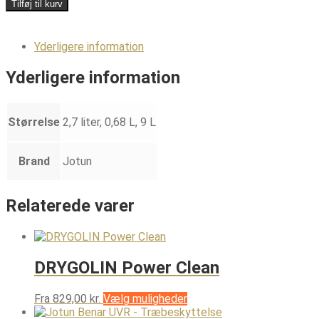
Nordic
Tilføj til kurv
Extreme
Supermat
antal
Yderligere information
Yderligere information
Størrelse
2,7 liter, 0,68 L, 9 L
Brand
Jotun
Relaterede varer
DRYGOLIN Power Clean
Dette
Fra
829,00
kr.
Vælg muligheder
vare