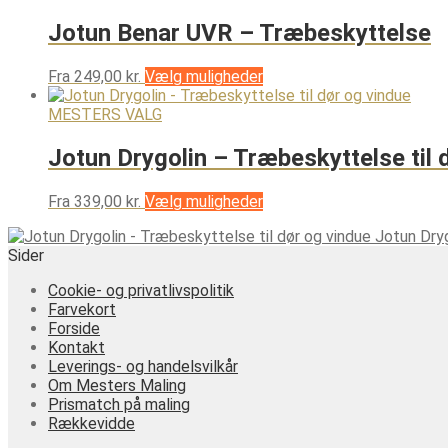
har
flere
Jotun Benar UVR – Træbeskyttelse
varianter.
Mulighederne
Dette
Fra
249,00
kr.
Vælg muligheder
kan
vare
vælges
har
MESTERS VALG
på
flere
varesiden
varianter.
Jotun Drygolin – Træbeskyttelse til 
Mulighederne
kan
Dette
Fra
339,00
kr.
Vælg muligheder
vælges
vare
på
Jotun Dryg
har
varesiden
Sider
flere
varianter.
Cookie- og privatlivspolitik
Mulighederne
Farvekort
kan
Forside
vælges
Kontakt
på
Leverings- og handelsvilkår
varesiden
Om Mesters Maling
Prismatch på maling
Rækkevidde