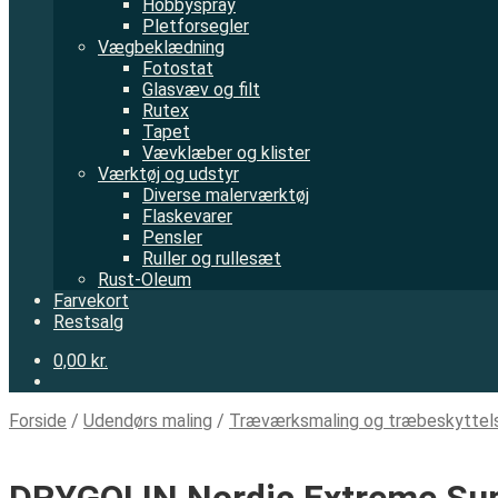
Hobbyspray
Pletforsegler
Vægbeklædning
Fotostat
Glasvæv og filt
Rutex
Tapet
Vævklæber og klister
Værktøj og udstyr
Diverse malerværktøj
Flaskevarer
Pensler
Ruller og rullesæt
Rust-Oleum
Farvekort
Restsalg
0,00 kr.
Forside
/
Udendørs maling
/
Træværksmaling og træbeskyttel
DRYGOLIN Nordic Extreme Su