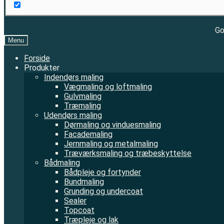
Go
Menu
Forside
Produkter
Indendørs maling
Vægmaling og loftmaling
Gulvmaling
Træmaling
Udendørs maling
Dørmaling og vinduesmaling
Facademaling
Jernmaling og metalmaling
Træværksmaling og træbeskyttelse
Bådmaling
Bådpleje og fortynder
Bundmaling
Grunding og undercoat
Sealer
Topcoat
Træpleje og lak