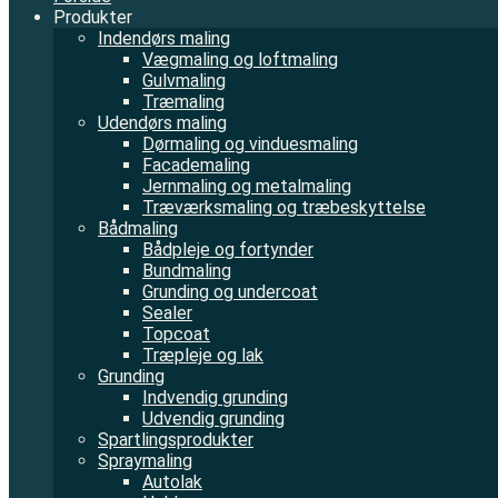
Produkter
Indendørs maling
Vægmaling og loftmaling
Gulvmaling
Træmaling
Udendørs maling
Dørmaling og vinduesmaling
Facademaling
Jernmaling og metalmaling
Træværksmaling og træbeskyttelse
Bådmaling
Bådpleje og fortynder
Bundmaling
Grunding og undercoat
Sealer
Topcoat
Træpleje og lak
Grunding
Indvendig grunding
Udvendig grunding
Spartlingsprodukter
Spraymaling
Autolak