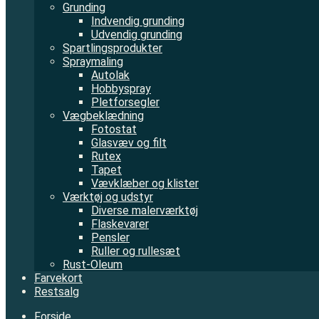
Grunding
Indvendig grunding
Udvendig grunding
Spartlingsprodukter
Spraymaling
Autolak
Hobbyspray
Pletforsegler
Vægbeklædning
Fotostat
Glasvæv og filt
Rutex
Tapet
Vævklæber og klister
Værktøj og udstyr
Diverse malerværktøj
Flaskevarer
Pensler
Ruller og rullesæt
Rust-Oleum
Farvekort
Restsalg
Forside