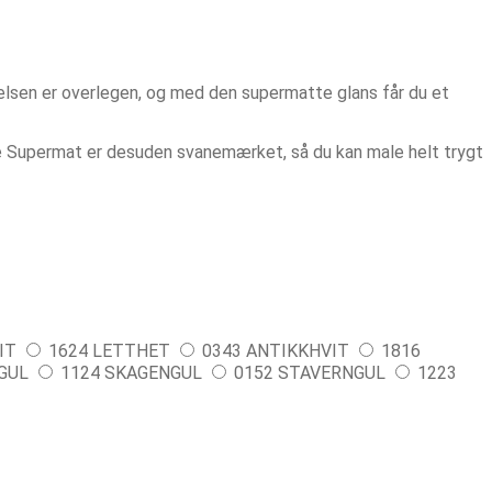
lsen er overlegen, og med den supermatte glans får du et
e Supermat er desuden svanemærket, så du kan male helt trygt
IT
1624 LETTHET
0343 ANTIKKHVIT
1816
GUL
1124 SKAGENGUL
0152 STAVERNGUL
1223