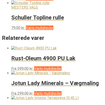
vare
har
MESTERS VALG
flere
varianter.
Schuller Topline rulle
Mulighederne
kan
Dette
79,00
kr.
Vælg muligheder
vælges
vare
på
har
Relaterede varer
varesiden
flere
varianter.
Mulighederne
kan
Rust-Oleum 4900 PU Lak
vælges
på
varesiden
Dette
Fra
599,00
kr.
Vælg muligheder
vare
har
flere
Jotun Lady Minerals – Vægmaling
varianter.
Mulighederne
Dette
Fra
299,00
kr.
Vælg muligheder
kan
vare
vælges
har
på