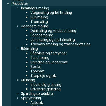
Produkter
Indendørs maling
Vægmaling og loftmaling
Gulvmaling
Træmaling
Udendørs maling
Dørmaling og vinduesmaling
Facademaling
Jernmaling og metalmaling
Træværksmaling og træbeskyttelse
Bådmaling
Bådpleje og fortynder
Bundmaling
Grunding og undercoat
Sealer
Topcoat
Træpleje og lak
Grunding
Indvendig grunding
Udvendig grunding
Spartlingsprodukter
Spraymaling
Autolak