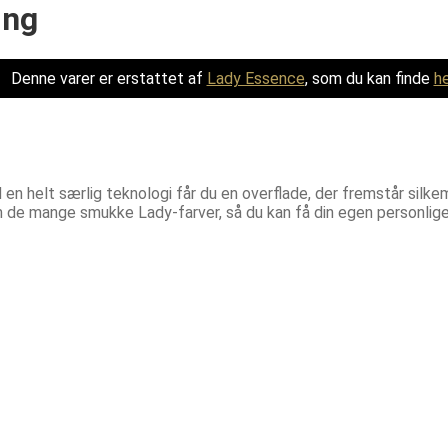
ing
Denne varer er erstattet af
Lady Essence
, som du kan finde
he
lt særlig teknologi får du en overflade, der fremstår silkemat
 de mange smukke Lady-farver, så du kan få din egen personlige 