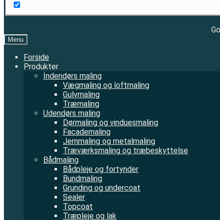
Go
Menu
Forside
Produkter
Indendørs maling
Vægmaling og loftmaling
Gulvmaling
Træmaling
Udendørs maling
Dørmaling og vinduesmaling
Facademaling
Jernmaling og metalmaling
Træværksmaling og træbeskyttelse
Bådmaling
Bådpleje og fortynder
Bundmaling
Grunding og undercoat
Sealer
Topcoat
Træpleje og lak