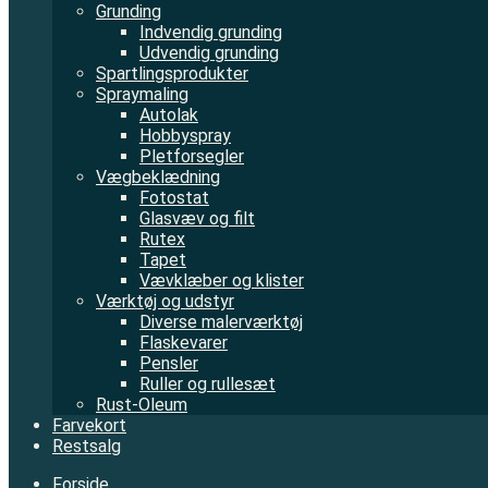
Grunding
Indvendig grunding
Udvendig grunding
Spartlingsprodukter
Spraymaling
Autolak
Hobbyspray
Pletforsegler
Vægbeklædning
Fotostat
Glasvæv og filt
Rutex
Tapet
Vævklæber og klister
Værktøj og udstyr
Diverse malerværktøj
Flaskevarer
Pensler
Ruller og rullesæt
Rust-Oleum
Farvekort
Restsalg
Forside