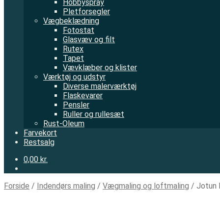
Hobbyspray
Pletforsegler
Vægbeklædning
Fotostat
Glasvæv og filt
Rutex
Tapet
Vævklæber og klister
Værktøj og udstyr
Diverse malerværktøj
Flaskevarer
Pensler
Ruller og rullesæt
Rust-Oleum
Farvekort
Restsalg
0,00 kr.
Forside
/
Indendørs maling
/
Vægmaling og loftmaling
/
Jotun
MESTERS VALG