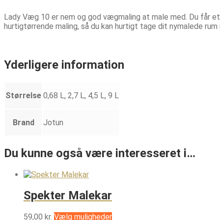
Lady Væg 10 er nem og god vægmaling at male med. Du får et 
hurtigtørrende maling, så du kan hurtigt tage dit nymalede rum i 
Yderligere information
Størrelse
0,68 L, 2,7 L, 4,5 L, 9 L
Brand
Jotun
Du kunne også være interesseret i…
Spekter Malekar
Dette
59,00
kr.
Vælg muligheder