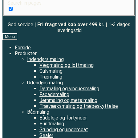
Search in pages
God service |
Fri fragt ved køb over 499 kr.
| 1-3 dages
leveringstid
Menu
Forside
Produkter
Indendørs maling
Vægmaling og loftmaling
Gulvmaling
Træmaling
Udendørs maling
Dørmaling og vinduesmaling
Facademaling
Jernmaling og metalmaling
Træværksmaling og træbeskyttelse
Bådmaling
Bådpleje og fortynder
Bundmaling
Grunding og undercoat
Sealer