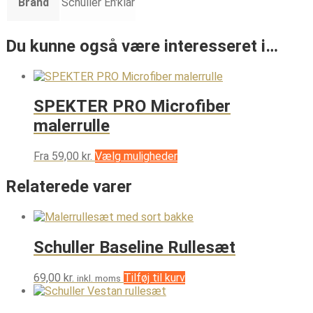
Brand
Schuller Eh'klar
Du kunne også være interesseret i…
SPEKTER PRO Microfiber
malerrulle
Dette
Fra
59,00
kr.
Vælg muligheder
vare
har
Relaterede varer
flere
varianter.
Mulighederne
kan
Schuller Baseline Rullesæt
vælges
på
varesiden
69,00
kr.
Tilføj til kurv
inkl. moms