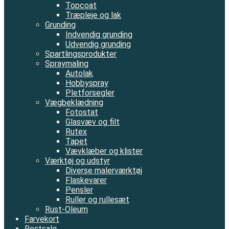
Topcoat
Træpleje og lak
Grunding
Indvendig grunding
Udvendig grunding
Spartlingsprodukter
Spraymaling
Autolak
Hobbyspray
Pletforsegler
Vægbeklædning
Fotostat
Glasvæv og filt
Rutex
Tapet
Vævklæber og klister
Værktøj og udstyr
Diverse malerværktøj
Flaskevarer
Pensler
Ruller og rullesæt
Rust-Oleum
Farvekort
Restsalg