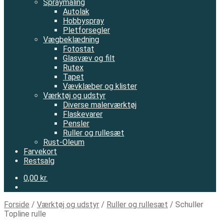
Spraymaling
Autolak
Hobbyspray
Pletforsegler
Vægbeklædning
Fotostat
Glasvæv og filt
Rutex
Tapet
Vævklæber og klister
Værktøj og udstyr
Diverse malerværktøj
Flaskevarer
Pensler
Ruller og rullesæt
Rust-Oleum
Farvekort
Restsalg
0,00 kr.
Forside
/
Værktøj og udstyr
/
Ruller og rullesæt
/
Schuller
Topline rulle