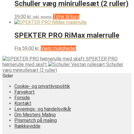
Schuller væg minirullesæt (2 ruller)
39,00
kr.
Tilføj til kurv
inkl. moms
SPEKTER PRO RiMax malerrulle
Dette
Fra
59,00
kr.
Vælg muligheder
vare
SPEKTER PRO
har
hjørnerulle med skaft
Schuller
flere
væg minirullesæt (2 ruller)
varianter.
Sider
Mulighederne
kan
Cookie- og privatlivspolitik
vælges
Farvekort
på
Forside
varesiden
Kontakt
Leverings- og handelsvilkår
Om Mesters Maling
Prismatch på maling
Rækkevidde