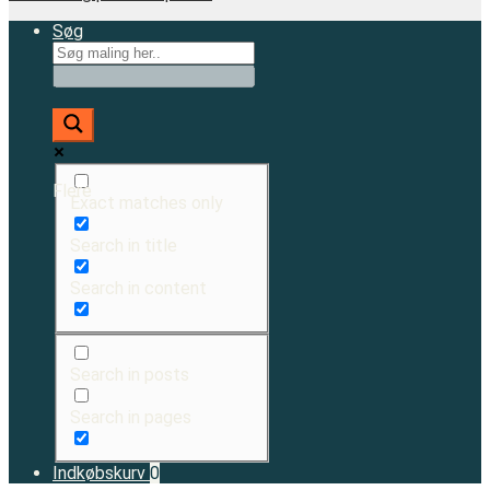
Søg
Flere
Exact matches only
Search in title
Search in content
Search in posts
Search in pages
Indkøbskurv
0