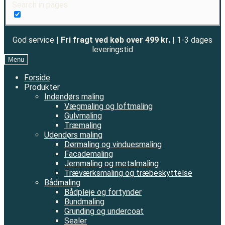
Search in pages
God service |
Fri fragt ved køb over 499 kr.
| 1-3 dages
leveringstid
Menu
Forside
Produkter
Indendørs maling
Vægmaling og loftmaling
Gulvmaling
Træmaling
Udendørs maling
Dørmaling og vinduesmaling
Facademaling
Jernmaling og metalmaling
Træværksmaling og træbeskyttelse
Bådmaling
Bådpleje og fortynder
Bundmaling
Grunding og undercoat
Sealer