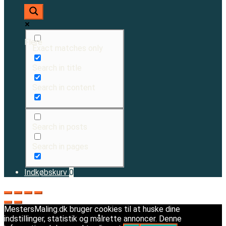
Flere
Exact matches only
Search in title
Search in content
Search in posts
Search in pages
Indkøbskurv
0
MestersMaling.dk bruger cookies til at huske dine
indstillinger, statistik og målrette annoncer. Denne