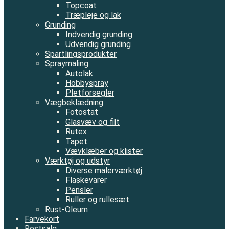
Topcoat
Træpleje og lak
Grunding
Indvendig grunding
Udvendig grunding
Spartlingsprodukter
Spraymaling
Autolak
Hobbyspray
Pletforsegler
Vægbeklædning
Fotostat
Glasvæv og filt
Rutex
Tapet
Vævklæber og klister
Værktøj og udstyr
Diverse malerværktøj
Flaskevarer
Pensler
Ruller og rullesæt
Rust-Oleum
Farvekort
Restsalg