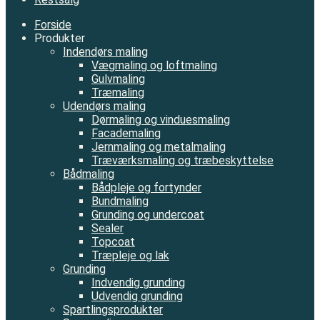
Forside
Produkter
Indendørs maling
Vægmaling og loftmaling
Gulvmaling
Træmaling
Udendørs maling
Dørmaling og vinduesmaling
Facademaling
Jernmaling og metalmaling
Træværksmaling og træbeskyttelse
Bådmaling
Bådpleje og fortynder
Bundmaling
Grunding og undercoat
Sealer
Topcoat
Træpleje og lak
Grunding
Indvendig grunding
Udvendig grunding
Spartlingsprodukter