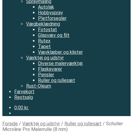
Spraymaling
Autolak
Hobbyspray
Pletforsegler
Vægbeklædning
Fotostat
Glasvæv og filt
Rutex
Tapet
Vævklæber og klister
Værktøj og udstyr
Diverse malerværktøj
Flaskevarer
Pensler
Ruller og rullesæt
Rust-Oleum
Farvekort
Restsalg
0,00 kr.
Forside
/
Værktøj og udstyr
/
Ruller og rullesæt
/
Schuller
Microline Pro Malerrulle (8 mm)