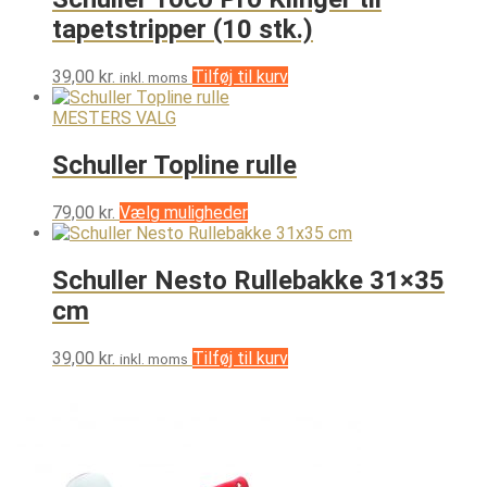
tapetstripper (10 stk.)
39,00
kr.
Tilføj til kurv
inkl. moms
MESTERS VALG
Schuller Topline rulle
Dette
79,00
kr.
Vælg muligheder
vare
har
flere
Schuller Nesto Rullebakke 31×35
varianter.
cm
Mulighederne
kan
vælges
39,00
kr.
Tilføj til kurv
inkl. moms
på
varesiden