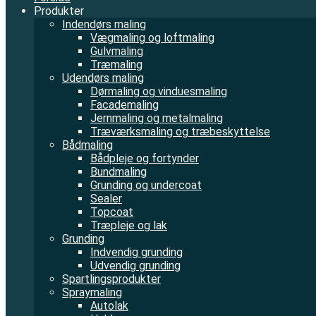
Produkter
Indendørs maling
Vægmaling og loftmaling
Gulvmaling
Træmaling
Udendørs maling
Dørmaling og vinduesmaling
Facademaling
Jernmaling og metalmaling
Træværksmaling og træbeskyttelse
Bådmaling
Bådpleje og fortynder
Bundmaling
Grunding og undercoat
Sealer
Topcoat
Træpleje og lak
Grunding
Indvendig grunding
Udvendig grunding
Spartlingsprodukter
Spraymaling
Autolak