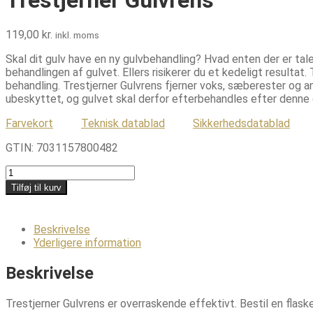
119,00
kr.
inkl. moms
Skal dit gulv have en ny gulvbehandling? Hvad enten der er tale
behandlingen af gulvet. Ellers risikerer du et kedeligt resultat.
behandling. Trestjerner Gulvrens fjerner voks, sæberester og an
ubeskyttet, og gulvet skal derfor efterbehandles efter denne 
Farvekort
Teknisk datablad
Sikkerhedsdatablad
GTIN:
7031157800482
Trestjerner
Gulvrens
Tilføj til kurv
antal
Beskrivelse
Yderligere information
Beskrivelse
Trestjerner Gulvrens er overraskende effektivt. Bestil en flaske