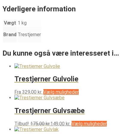
Yderligere information
Vægt
1 kg
Brand
Trestjerner
Du kunne også være interesseret i…
Trestjerner Gulvolie
Dette
Fra
329,00
kr.
Vælg muligheder
vare
har
flere
Trestjerner Gulvsæbe
varianter.
Mulighederne
Dette
Tilbud!
175,00
kr.
149,00
kr.
Vælg muligheder
kan
vare
vælges