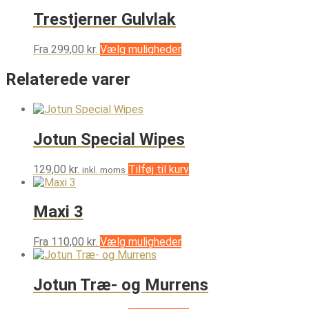
har
på
flere
Trestjerner Gulvlak
varesiden
varianter.
Mulighedern
Dette
Fra
299,00
kr.
Vælg muligheder
kan
vare
vælges
har
Relaterede varer
på
flere
varesiden
varianter.
Mulighederne
kan
Jotun Special Wipes
vælges
på
varesiden
129,00
kr.
Tilføj til kurv
inkl. moms
Maxi 3
Dette
Fra
110,00
kr.
Vælg muligheder
vare
har
flere
Jotun Træ- og Murrens
varianter.
Mulighederne