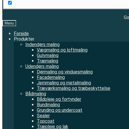
Go
Menu
Forside
Produkter
Indendørs maling
Vægmaling og loftmaling
Gulvmaling
Træmaling
Udendørs maling
Dørmaling og vinduesmaling
Facademaling
Jernmaling og metalmaling
Træværksmaling og træbeskyttelse
Bådmaling
Bådpleje og fortynder
Bundmaling
Grunding og undercoat
Sealer
Topcoat
Træpleje og lak