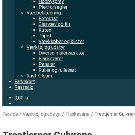
Hobbyspray
Pletforsegler
Vægbeklædning
Fotostat
Glasvæv og filt
Rutex
Tapet
Vævklæber og klister
Værktøj og udstyr
Diverse malerværktøj
Flaskevarer
Pensler
Ruller og rullesæt
Rust-Oleum
Farvekort
Restsalg
0,00 kr.
Forside
/
Værktøj og udstyr
/
Flaskevarer
/
Trestjerner Gulvren
Trestjerner Gulvrens