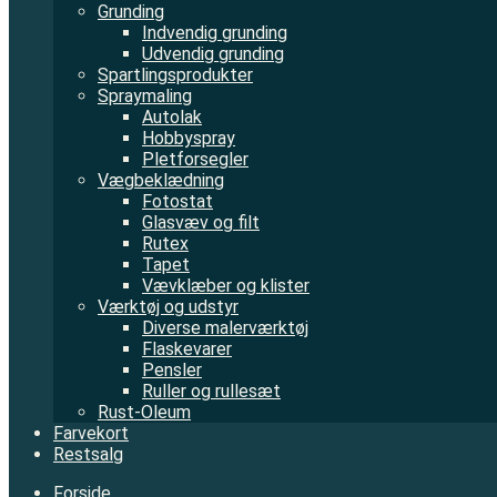
Grunding
Indvendig grunding
Udvendig grunding
Spartlingsprodukter
Spraymaling
Autolak
Hobbyspray
Pletforsegler
Vægbeklædning
Fotostat
Glasvæv og filt
Rutex
Tapet
Vævklæber og klister
Værktøj og udstyr
Diverse malerværktøj
Flaskevarer
Pensler
Ruller og rullesæt
Rust-Oleum
Farvekort
Restsalg
Forside