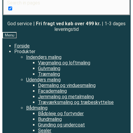
Search in pages
God service |
Fri fragt ved køb over 499 kr.
| 1-3 dages
leveringstid
Menu
Forside
Produkter
Indendørs maling
Vægmaling og loftmaling
Gulvmaling
Træmaling
Udendørs maling
Dørmaling og vinduesmaling
Facademaling
Jernmaling og metalmaling
Træværksmaling og træbeskyttelse
Bådmaling
Bådpleje og fortynder
Bundmaling
Grunding og undercoat
Sealer