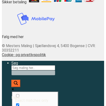
Sikker betaling
Følg med her
© Mesters Maling | Sjællandsvej 4, 5400 Bogense | CVR:
30352211
Cookie- og privatlivspolitik
Søg
Flere
Exact matches only