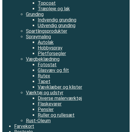
Topcoat
Træpleje og lak
Grunding
Indvendig grunding
Udvendig grunding
Spartlingsprodukter
Spraymaling
Autolak
Hobbyspray
Pletforsegler
Vægbeklædning
Fotostat
Glasvæv og filt
Rutex
Tapet
Vævklæber og klister
Værktøj og udstyr
Diverse malerværktøj
Flaskevarer
Pensler
Ruller og rullesæt
Rust-Oleum
Farvekort
Restsalg