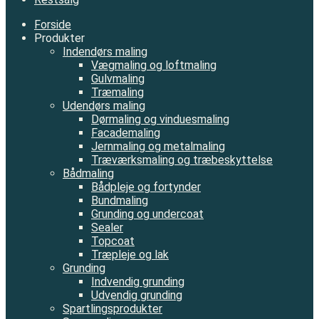
Forside
Produkter
Indendørs maling
Vægmaling og loftmaling
Gulvmaling
Træmaling
Udendørs maling
Dørmaling og vinduesmaling
Facademaling
Jernmaling og metalmaling
Træværksmaling og træbeskyttelse
Bådmaling
Bådpleje og fortynder
Bundmaling
Grunding og undercoat
Sealer
Topcoat
Træpleje og lak
Grunding
Indvendig grunding
Udvendig grunding
Spartlingsprodukter