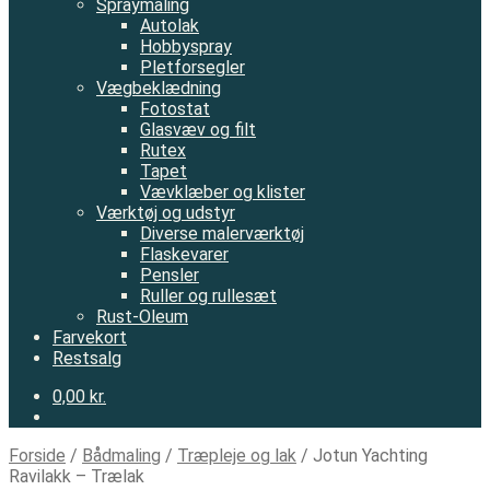
Spraymaling
Autolak
Hobbyspray
Pletforsegler
Vægbeklædning
Fotostat
Glasvæv og filt
Rutex
Tapet
Vævklæber og klister
Værktøj og udstyr
Diverse malerværktøj
Flaskevarer
Pensler
Ruller og rullesæt
Rust-Oleum
Farvekort
Restsalg
0,00 kr.
Forside
/
Bådmaling
/
Træpleje og lak
/
Jotun Yachting
Ravilakk – Trælak