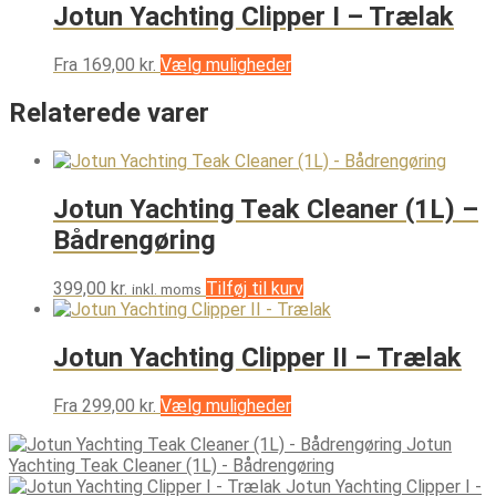
Jotun Yachting Clipper I – Trælak
Dette
Fra
169,00
kr.
Vælg muligheder
vare
har
Relaterede varer
flere
varianter.
Mulighederne
kan
Jotun Yachting Teak Cleaner (1L) –
vælges
på
Bådrengøring
varesiden
399,00
kr.
Tilføj til kurv
inkl. moms
Jotun Yachting Clipper II – Trælak
Dette
Fra
299,00
kr.
Vælg muligheder
vare
Jotun
har
Yachting Teak Cleaner (1L) - Bådrengøring
flere
Jotun Yachting Clipper I -
varianter.