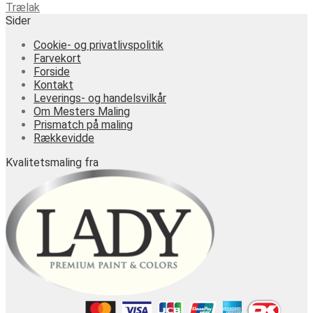
Trælak
Mulighederne
Sider
kan
vælges
Cookie- og privatlivspolitik
på
Farvekort
varesiden
Forside
Kontakt
Leverings- og handelsvilkår
Om Mesters Maling
Prismatch på maling
Rækkevidde
Kvalitetsmaling fra