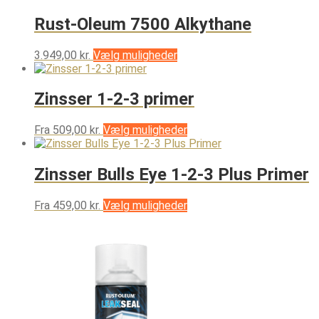
Rust-Oleum 7500 Alkythane
Dette
3.949,00
kr.
Vælg muligheder
vare
har
flere
Zinsser 1-2-3 primer
varianter.
Mulighederne
Dette
Fra
509,00
kr.
Vælg muligheder
kan
vare
vælges
har
på
flere
Zinsser Bulls Eye 1-2-3 Plus Primer
varesiden
varianter.
Mulighederne
Dette
Fra
459,00
kr.
Vælg muligheder
kan
vare
vælges
har
på
flere
varesiden
varianter.
Mulighederne
kan
vælges
på