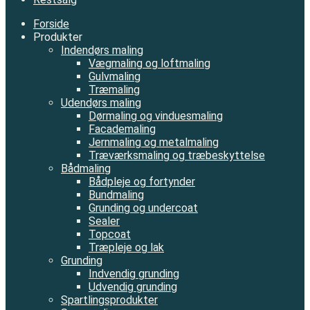
Forside
Produkter
Indendørs maling
Vægmaling og loftmaling
Gulvmaling
Træmaling
Udendørs maling
Dørmaling og vinduesmaling
Facademaling
Jernmaling og metalmaling
Træværksmaling og træbeskyttelse
Bådmaling
Bådpleje og fortynder
Bundmaling
Grunding og undercoat
Sealer
Topcoat
Træpleje og lak
Grunding
Indvendig grunding
Udvendig grunding
Spartlingsprodukter