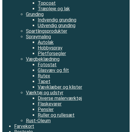
Topcoat
Træpleje og lak
Grunding
Indvendig grunding
Udvendig grunding
Spartlingsprodukter
Spraymaling
Autolak
Hobbyspray
Pletforsegler
Vægbeklædning
Fotostat
Glasvæv og filt
Rutex
Tapet
Vævklæber og klister
Værktøj og udstyr
Diverse malerværktøj
Flaskevarer
Pensler
Ruller og rullesæt
Rust-Oleum
Farvekort
Restsalg