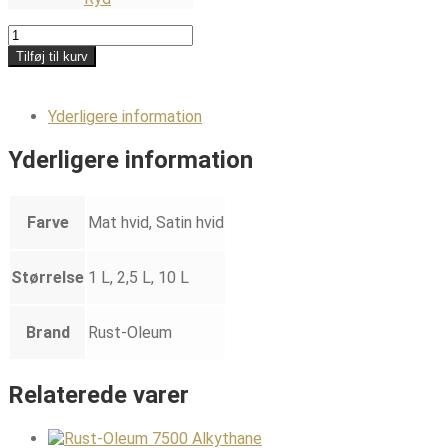
Zinsser
Perma
Tilføj til kurv
White
interior
antal
Yderligere information
Yderligere information
Farve
Mat hvid, Satin hvid
Størrelse
1 L, 2,5 L, 10 L
Brand
Rust-Oleum
Relaterede varer