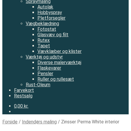
Spraymaling
Autolak
Hobbyspray
Pletforsegler
Vægbeklædning
Fotostat
Glasvæv og filt
Rutex
Tapet
Vævklæber og klister
Værktøj og udstyr
Diverse malerværktøj
Flaskevarer
Pensler
Ruller og rullesæt
Rust-Oleum
Farvekort
Restsalg
0,00 kr.
Forside
/
Indendørs maling
/
Zinsser Perma White interior