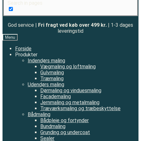
Search in pages
God service |
Fri fragt ved køb over 499 kr.
| 1-3 dages
leveringstid
Menu
Forside
Produkter
Indendørs maling
Vægmaling og loftmaling
Gulvmaling
Træmaling
Udendørs maling
Dørmaling og vinduesmaling
Facademaling
Jernmaling og metalmaling
Træværksmaling og træbeskyttelse
Bådmaling
Bådpleje og fortynder
Bundmaling
Grunding og undercoat
Sealer