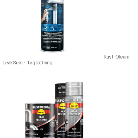
varesiden
Rust-Oleum
LeakSeal - Tagtætning